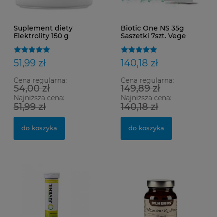
Suplement diety
Biotic One NS 35g
Elektrolity 150 g
Saszetki 7szt. Vege
Bezglutenowy Nature
Science
51,99 zł
140,18 zł
Cena regularna:
Cena regularna:
54,00 zł
149,89 zł
Najniższa cena:
Najniższa cena:
51,99 zł
140,18 zł
do koszyka
do koszyka