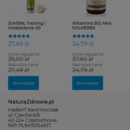
JUVENIL Trening i
Witamina B12 MAX
Orzeźwienie 20
SOLHERBS
tableket musujących
27,49 zł
34,79 zł
Cena regularna:
Cena regularna:
35,00 zł
37,90 zł
Najniższa cena:
Najniższa cena:
27,49 zł
34,79 zł
do koszyka
do koszyka
NaturaZdrowie.pl
traderIT Karol Korczak
ul. Czecha 6/6
42-224 Częstochowa
NIP: PL9492154617