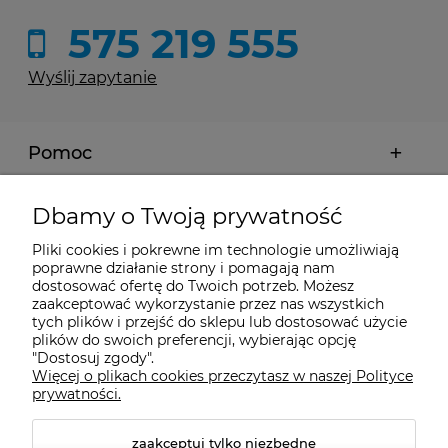
575 219 555
Wyślij zapytanie
Pomoc
Moje konto
Dbamy o Twoją prywatność
Pliki cookies i pokrewne im technologie umożliwiają
Płatności i dostawa
poprawne działanie strony i pomagają nam
dostosować ofertę do Twoich potrzeb. Możesz
zaakceptować wykorzystanie przez nas wszystkich
tych plików i przejść do sklepu lub dostosować użycie
Informacje
plików do swoich preferencji, wybierając opcję
"Dostosuj zgody".
Więcej o plikach cookies przeczytasz w naszej Polityce
O nas
prywatności.
zaakceptuj tylko niezbędne