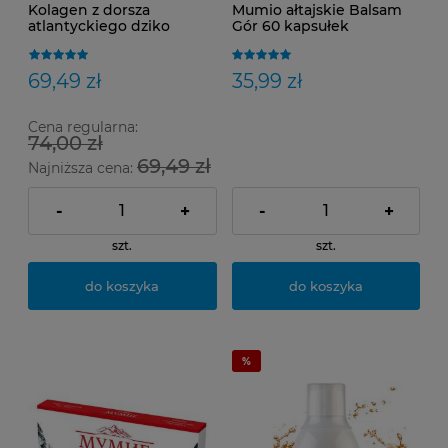
Kolagen z dorsza
Mumio ałtajskie Balsam
atlantyckiego dziko
Gór 60 kapsułek
żyjącego Skoczylas
Oryginalne
69,49 zł
35,99 zł
Cena regularna:
74,00 zł
69,49 zł
Najniższa cena:
-
+
-
+
szt.
szt.
do koszyka
do koszyka