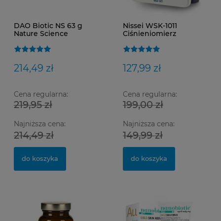
DAO Biotic NS 63 g
Nissei WSK-1011
Nature Science
Ciśnieniomierz
nadgarstkowy
214,49 zł
127,99 zł
Cena regularna:
Cena regularna:
219,95 zł
199,00 zł
Najniższa cena:
Najniższa cena:
Ma
Op
SM
214,49 zł
149,99 zł
do koszyka
do koszyka
0,
15