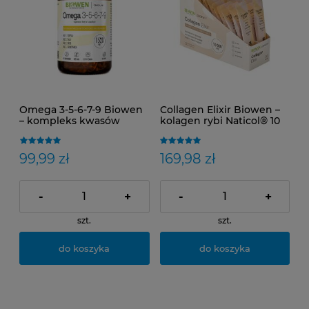
Omega 3-5-6-7-9 Biowen
Collagen Elixir Biowen –
– kompleks kwasów
kolagen rybi Naticol® 10
omega dla mózgu i skóry
000 mg | Skóra, włosy,
| 60 kapsułek
paznokcie i stawy | 30
saszetek
99,99 zł
169,98 zł
-
+
-
+
szt.
szt.
do koszyka
do koszyka