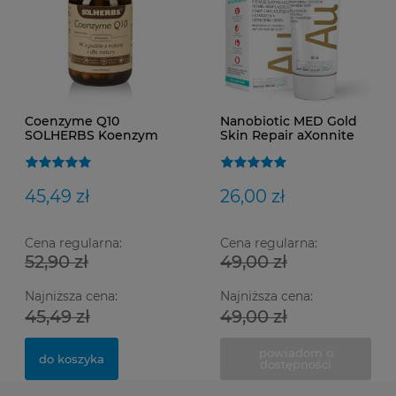
Coenzyme Q10
Nanobiotic MED Gold
SOLHERBS Koenzym
Skin Repair aXonnite
krem na uszkodzenia i
poparzenia skóry 50ml
45,49 zł
26,00 zł
Cena regularna:
Cena regularna:
52,90 zł
49,00 zł
Najniższa cena:
Najniższa cena:
45,49 zł
49,00 zł
powiadom o
do koszyka
dostępności