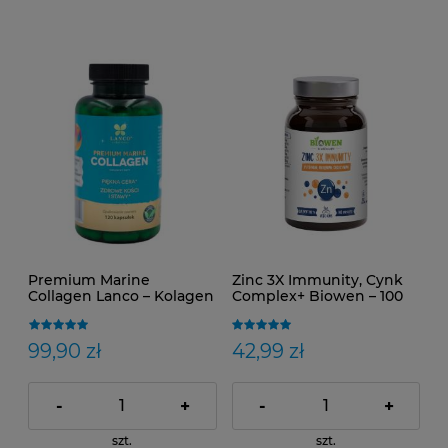
Premium Marine
Zinc 3X Immunity, Cynk
Collagen Lanco – Kolagen
Complex+ Biowen – 100
Morski Typu I i III z
kapsułek
Kwasem Hialuronowym i
Witaminą C | Naticol®
99,90 zł
42,99 zł
4000 – 120 Vege Kapsułek
-
+
-
+
szt.
szt.