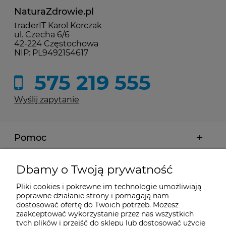
NaturaZdrowie.pl
traderIT Karol Korczak
ul. Czecha 6/6
42-224 Częstochowa
NIP: PL9492154617
575 219 555
Wyślij zapytanie
Pomoc
Moje konto
Dbamy o Twoją prywatność
Pliki cookies i pokrewne im technologie umożliwiają
Płatności i dostawa
poprawne działanie strony i pomagają nam
dostosować ofertę do Twoich potrzeb. Możesz
zaakceptować wykorzystanie przez nas wszystkich
tych plików i przejść do sklepu lub dostosować użycie
Informacje