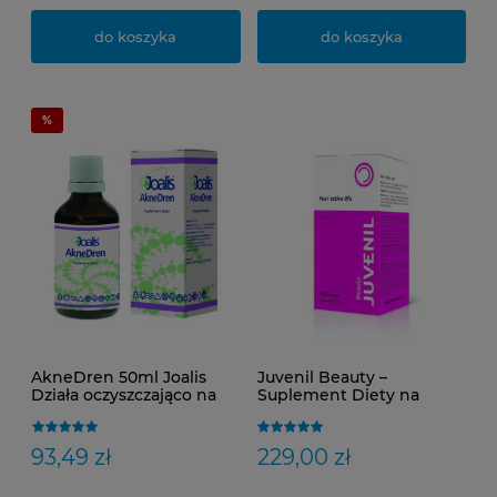
do koszyka
do koszyka
AkneDren 50ml Joalis
Juvenil Beauty –
Działa oczyszczająco na
Suplement Diety na
gruczoły łojowe
Piękne Włosy, Skórę i
Paznokcie | 180 Kapsułek
93,49 zł
229,00 zł