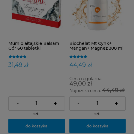
Mumio ałtajskie Balsam
Biochelat Mt Cynk+
Gór 60 tabletki
Mangan+ Magnez 300 ml
Oryginalne
Invex Remedies
31,49 zł
44,49 zł
Cena regularna:
49,00 zł
44,49 zł
Najniższa cena:
-
+
-
+
szt.
szt.
do koszyka
do koszyka