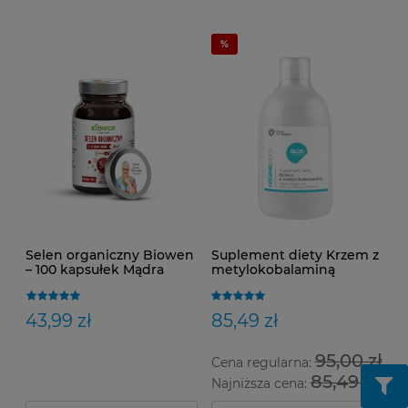
Selen organiczny Biowen
Suplement diety Krzem z
– 100 kapsułek Mądra
metylokobalaminą
Babcia poleca
Silor+Kobalt 500 ml
43,99 zł
85,49 zł
95,00 zł
Cena regularna:
85,49 zł
Najniższa cena: