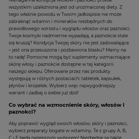
wszystkim uzależniona jest od urozmaiconej diety. Z
tego właśnie powodu w Twoim jadłospisie nie może
zabraknąć witamin i minerałów niezbędnych do
prawidłowego wzrostu i wyglądu włosów oraz paznokci.
Twoje kosmyki nadmiernie wypadają, a paznokcie stale
się kruszą? Kondycja Twojej skóry nie jest zadowalająca
– jest ona przesuszona i pozbawiona blasku? Mamy na
to radę! Pomocne mogą być suplementy wzmacniające
skórę włosy i paznokcie dostępne w tej kategorii
naszego sklepu. Oferowane przez nas produkty
występują w różnych postaciach: tabletek, kapsułek,
płynów i kropelek. Wybierz więc najwygodniejszy
wariant i zadbaj o siebie już dziś!
Co wybrać na wzmocnienie skóry, włosów i
paznokci?
Aby poprawić wygląd swoich włosów, skóry i paznokci,
wybierz preparaty bogate w witaminy. Te z grupy A, B,
C i E będą najlepszym wyborem! Niezbędne są także