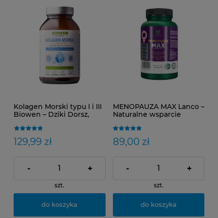
Kolagen Morski typu I i III
MENOPAUZA MAX Lanco –
Biowen – Dziki Dorsz,
Naturalne wsparcie
Proszek 225 g – Twoje
hormonalne dla kobiet |
Wsparcie dla Zdrowia i
Fitoestrogeny, kolagen,
Urody
biotyna i kwas
129,99 zł
89,00 zł
hialuronowy na objawy
menopauzy
-
+
-
+
szt.
szt.
do koszyka
do koszyka