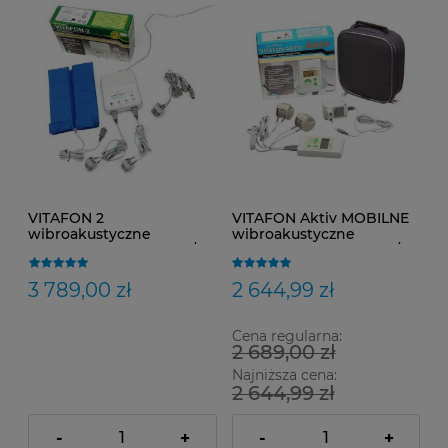
VITAFON 2
VITAFON Aktiv MOBILNE
wibroakustyczne
wibroakustyczne
urządzenie medyczne /
urządzenie medyczne /
Dostawa 0zł / MATERAC /
Dostawa 0zł /
5 przetworników
AKUMULATOR
3 789,00 zł
2 644,99 zł
Cena regularna:
2 689,00 zł
Najniższa cena:
2 644,99 zł
-
+
-
+