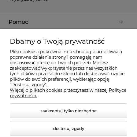
Pomoc
Moje konto
Dbamy o Twoją prywatność
Pliki cookies i pokrewne im technologie umożliwiają
Płatności i dostawa
poprawne działanie strony i pomagają nam
dostosować ofertę do Twoich potrzeb. Możesz
zaakceptować wykorzystanie przez nas wszystkich
Informacje
tych plików i przejść do sklepu lub dostosować użycie
plików do swoich preferencji, wybierając opcję
"Dostosuj zgody".
Więcej o plikach cookies przeczytasz w naszej Polityce
O nas
prywatności.
zaakceptuj tylko niezbędne
dostosuj zgody