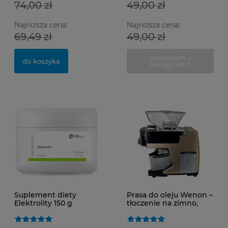
74,00 zł
49,00 zł
Najniższa cena:
Najniższa cena:
Ma
Op
SM
69,49 zł
49,00 zł
powiadom o
do koszyka
dostępności
0,
15
Suplement diety
Prasa do oleju Wenon –
Elektrolity 150 g
tłoczenie na zimno,
domowa tłocznia oleju