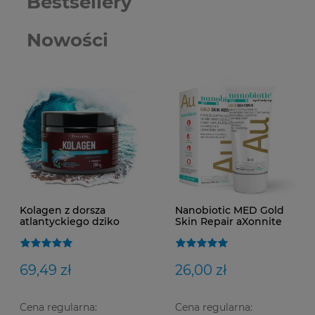
Bestsellery
Nowości
Kolagen z dorsza
Nanobiotic MED Gold
atlantyckiego dziko
Skin Repair aXonnite
żyjącego Skoczylas
krem na uszkodzenia i
poparzenia skóry 50ml
69,49 zł
26,00 zł
Cena regularna:
Cena regularna: