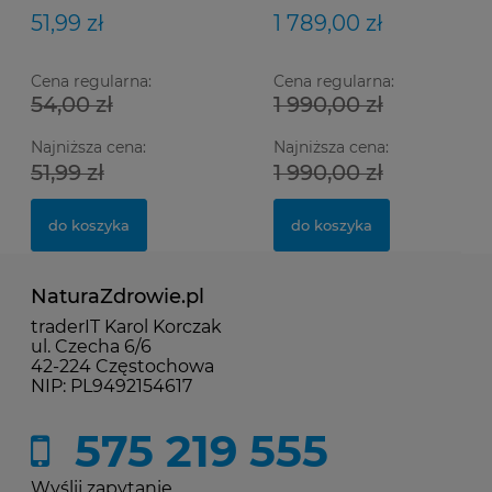
51,99 zł
1 789,00 zł
Cena regularna:
Cena regularna:
54,00 zł
1 990,00 zł
Najniższa cena:
Najniższa cena:
51,99 zł
1 990,00 zł
do koszyka
do koszyka
NaturaZdrowie.pl
traderIT Karol Korczak
ul. Czecha 6/6
42-224 Częstochowa
NIP: PL9492154617
575 219 555
Wyślij zapytanie