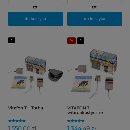
szt.
szt.
do koszyka
do koszyka
Vitafon T + Torba
VITAFON T
wibroakustyczne
urządzenie medyczne /
Dostawa 0zł / Polecamy /
Negocjuj Cenę!!
1 550,00 zł
1 344,49 zł