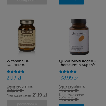
dostępności
Witamina B6
QURKUMIN® Kogen –
SOLHERBS
Theracurmin Super®
kurkumina premium
21,19 zł
138,99 zł
Cena regularna:
Cena regularna:
22,90 zł
149,00 zł
21,19 zł
Najniższa cena:
Najniższa cena:
149,00 zł
powiadom o