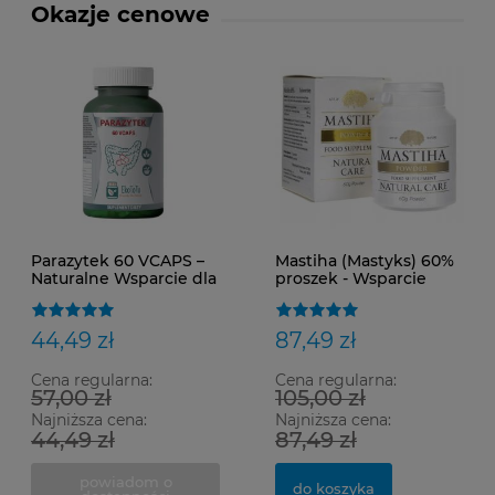
Okazje cenowe
Parazytek 60 VCAPS –
Mastiha (Mastyks) 60%
Naturalne Wsparcie dla
proszek - Wsparcie
Układu Pokarmowego i
układu trawiennego
Odporności
44,49 zł
87,49 zł
Cena regularna:
Cena regularna:
57,00 zł
105,00 zł
Najniższa cena:
Najniższa cena:
44,49 zł
87,49 zł
powiadom o
do koszyka