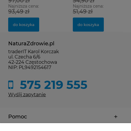
97,00 zł
54,90 zł
Najniższa cena:
Najniższa cena:
93,49 zł
51,49 zł
do koszyka
do koszyka
NaturaZdrowie.pl
traderIT Karol Korczak
ul. Czecha 6/6
42-224 Częstochowa
NIP: PL9492154617
575 219 555
Wyślij zapytanie
Pomoc