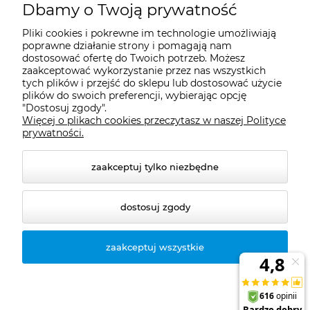
Moje konto
Dbamy o Twoją prywatność
Pliki cookies i pokrewne im technologie umożliwiają
Płatności i dostawa
poprawne działanie strony i pomagają nam
dostosować ofertę do Twoich potrzeb. Możesz
zaakceptować wykorzystanie przez nas wszystkich
tych plików i przejść do sklepu lub dostosować użycie
Informacje
plików do swoich preferencji, wybierając opcję
"Dostosuj zgody".
Więcej o plikach cookies przeczytasz w naszej Polityce
O nas
prywatności.
zaakceptuj tylko niezbędne
dostosuj zgody
zaakceptuj wszystkie
© 2026 naturazdrowie.pl. Wszelkie prawa zastrzeżone.
Styl graficzny ShopGadget.pl
Sklep internetowy
Shoper.pl
Sklep internetowy Shoper.pl