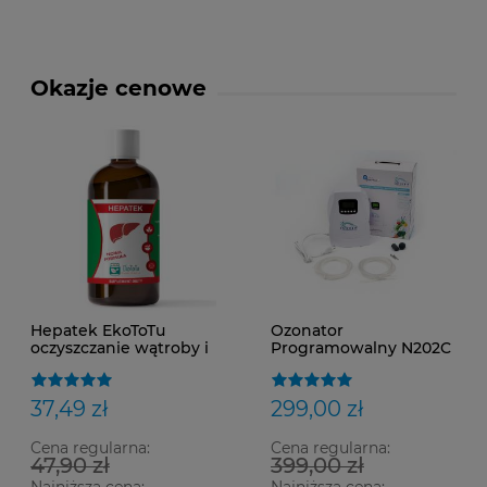
Okazje cenowe
Hepatek EkoToTu
Ozonator
oczyszczanie wątroby i
Programowalny N202C
trzustki 100 ml
+ Gratis Dyfurozy i
Rurka Dostawa 0zł
37,49 zł
299,00 zł
Cena regularna:
Cena regularna:
47,90 zł
399,00 zł
Najniższa cena:
Najniższa cena: