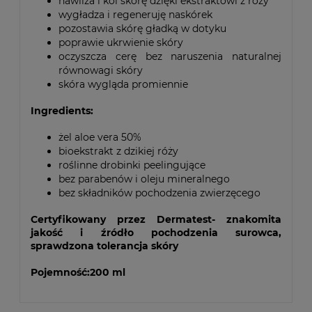
nawilża i koi skórę dzięki ekstraktowi z róży
wygładza i regeneruję naskórek
pozostawia skórę gładką w dotyku
poprawie ukrwienie skóry
oczyszcza cerę bez naruszenia naturalnej
równowagi skóry
skóra wygląda promiennie
Ingredients:
żel aloe vera 50%
bioekstrakt z dzikiej róży
roślinne drobinki peelingujące
bez parabenów i oleju mineralnego
bez składników pochodzenia zwierzęcego
Certyfikowany przez Dermatest- znakomita
jakość i źródło pochodzenia surowca,
sprawdzona tolerancja skóry
Pojemność:200 ml