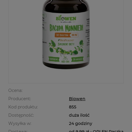
Ocena:
Producent:
Biowen
Kod produktu:
855
Dostępność:
duża ilość
Wysyłka w:
24 godziny
Dostawa:
od 9,99 zł
- ORLEN Paczka