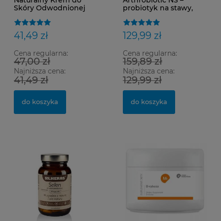
Naturalny Krem do
Arthrobiotic NS –
Skóry Odwodnionej
probiotyk na stawy,
Moistry –
mięśnie i regenerację |
Ultranawilżenie i
21 saszetek
Ukojenie Dla Skóry
41,49 zł
129,99 zł
Suchej, Podrażnionej i
Przesuszonej
Cena regularna:
Cena regularna:
47,00 zł
159,89 zł
Najniższa cena:
Najniższa cena:
41,49 zł
129,99 zł
do koszyka
do koszyka