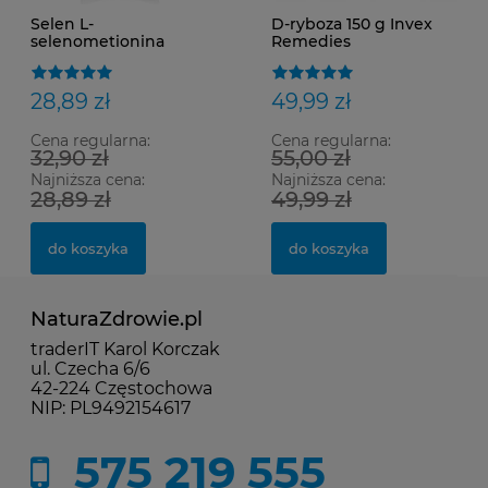
Selen L-
D-ryboza 150 g Invex
selenometionina
Remedies
SOLHERBS
28,89 zł
49,99 zł
Cena regularna:
Cena regularna:
32,90 zł
55,00 zł
Najniższa cena:
Najniższa cena:
28,89 zł
49,99 zł
do koszyka
do koszyka
NaturaZdrowie.pl
traderIT Karol Korczak
ul. Czecha 6/6
42-224 Częstochowa
NIP: PL9492154617
575 219 555