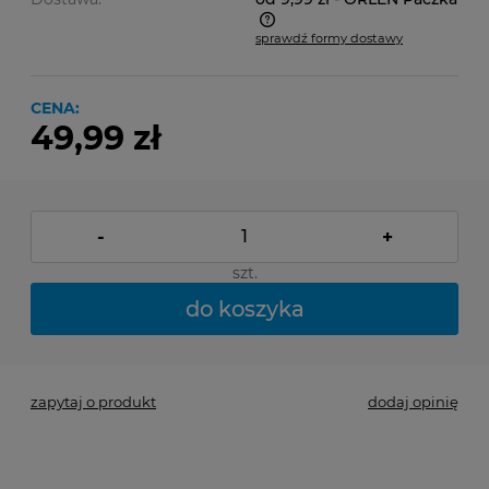
sprawdź formy dostawy
Cena nie zawiera ewentualnych kosztów płatności
CENA:
49,99 zł
-
+
szt.
do koszyka
zapytaj o produkt
dodaj opinię