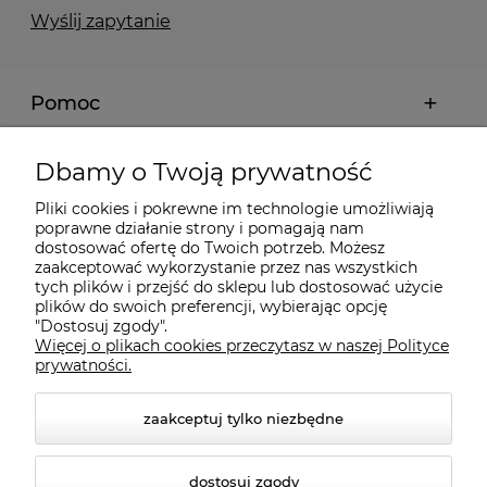
Wyślij zapytanie
Pomoc
Moje konto
Dbamy o Twoją prywatność
Pliki cookies i pokrewne im technologie umożliwiają
Płatności i dostawa
poprawne działanie strony i pomagają nam
dostosować ofertę do Twoich potrzeb. Możesz
zaakceptować wykorzystanie przez nas wszystkich
tych plików i przejść do sklepu lub dostosować użycie
Informacje
plików do swoich preferencji, wybierając opcję
"Dostosuj zgody".
Więcej o plikach cookies przeczytasz w naszej Polityce
O nas
prywatności.
zaakceptuj tylko niezbędne
dostosuj zgody