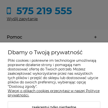
575 219 555
Wyślij zapytanie
Pomoc
Moje konto
Dbamy o Twoją prywatność
Pliki cookies i pokrewne im technologie umożliwiają
Płatności i dostawa
poprawne działanie strony i pomagają nam
dostosować ofertę do Twoich potrzeb. Możesz
zaakceptować wykorzystanie przez nas wszystkich
tych plików i przejść do sklepu lub dostosować użycie
Informacje
plików do swoich preferencji, wybierając opcję
"Dostosuj zgody".
Więcej o plikach cookies przeczytasz w naszej Polityce
O nas
prywatności.
zaakceptuj tylko niezbędne