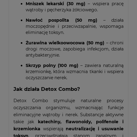
Mniszek lekarski (30 mg)
– wspiera pracę
wątroby i pęcherzyka żółciowego.
Nawłoć pospolita (50 mg)
– działa
moczopędnie i przeciwzapalnie, wspomaga
eliminację toksyn.
Żurawina wielkoowocowa (50 mg)
– chroni
drogi moczowe, zapobiega infekcjom, działa
antybakteryjnie.
Skrzyp polny (100 mg)
– zawiera naturalną
krzemionkę, która wzmacnia tkanki i wspiera
oczyszczanie nerek.
Jak działa Detox Combo?
Detox Combo stymuluje naturalne procesy
oczyszczania organizmu, wzmacniając funkcje
eliminacyjne wątroby i nerek. Substancje aktywne
takie jak
katechiny, flawonoidy, polifenole i
krzemionka
wspierają
neutralizację i usuwanie
toksyn
, przeciwdziałają stanom zapalnym i