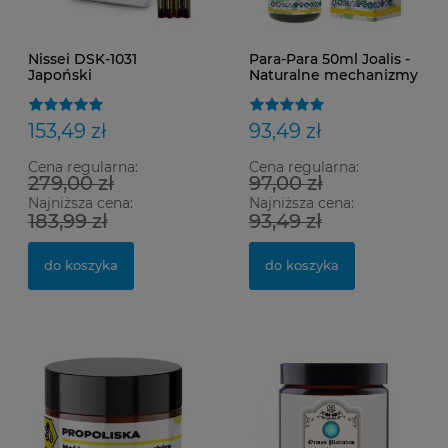
Nissei DSK-1031
Para-Para 50ml Joalis -
Japoński
Naturalne mechanizmy
Ciśnieniomierz
obronne
naramienny z
zasilaczem i bateriami
153,49 zł
93,49 zł
Cena regularna:
Cena regularna:
279,00 zł
97,00 zł
Najniższa cena:
Najniższa cena:
183,99 zł
93,49 zł
do koszyka
do koszyka