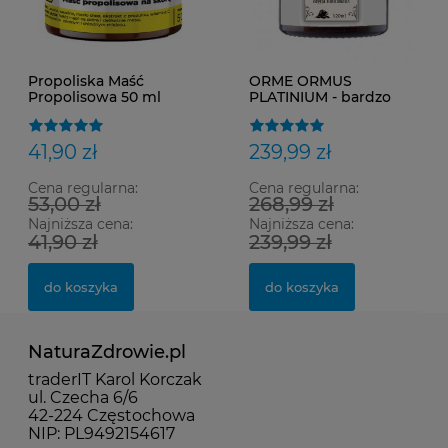
Propoliska Maść
ORME ORMUS
Propolisowa 50 ml
PLATINIUM - bardzo
mocny i gęsty z
dodatkiem
prawdziwego złota 120
41,90 zł
239,99 zł
ml
Cena regularna:
Cena regularna:
53,00 zł
268,99 zł
Najniższa cena:
Najniższa cena:
41,90 zł
239,99 zł
do koszyka
do koszyka
NaturaZdrowie.pl
traderIT Karol Korczak
ul. Czecha 6/6
42-224 Częstochowa
NIP: PL9492154617