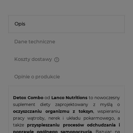
Opis
Dane techniczne
Koszty dostawy
Cena nie zawiera ewentualnych kosztów płatności
Opinie o produkcie
Detox Combo
od
Lanco Nutritions
to nowoczesny
suplement diety zaprojektowany z myślą o
oczyszczaniu organizmu z toksyn
, wspieraniu
pracy wątroby, nerek i układu pokarmowego, a
także
przyspieszaniu procesów odchudzania i
poprawie ogólnego samopoczucia
. Bazując na