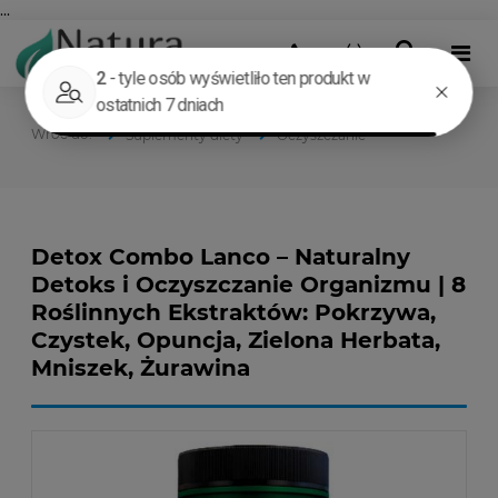
...
Suplementy diety
Oczyszczanie
Detox Combo Lanco – Naturalny
Detoks i Oczyszczanie Organizmu | 8
Roślinnych Ekstraktów: Pokrzywa,
Czystek, Opuncja, Zielona Herbata,
Mniszek, Żurawina