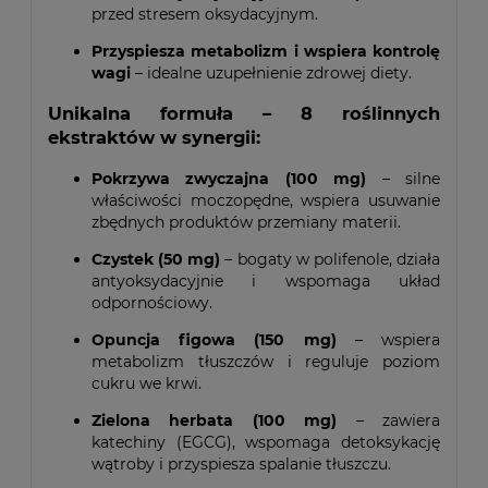
przed stresem oksydacyjnym.
Przyspiesza metabolizm i wspiera kontrolę
wagi
– idealne uzupełnienie zdrowej diety.
Unikalna formuła – 8 roślinnych
ekstraktów w synergii:
Pokrzywa zwyczajna (100 mg)
– silne
właściwości moczopędne, wspiera usuwanie
zbędnych produktów przemiany materii.
Czystek (50 mg)
– bogaty w polifenole, działa
antyoksydacyjnie i wspomaga układ
odpornościowy.
Opuncja figowa (150 mg)
– wspiera
metabolizm tłuszczów i reguluje poziom
cukru we krwi.
Zielona herbata (100 mg)
– zawiera
katechiny (EGCG), wspomaga detoksykację
wątroby i przyspiesza spalanie tłuszczu.