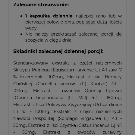
Zalecane stosowanie:
1 kapsułka dziennie
, najlepiej rano lub w
pierwszej połowie dnia, popijając dużą ilością
wody.
Nie należy przekraczać zalecanej porcji do
spożycia w ciągu dnia.
Składniki zalecanej dziennej porcji:
Standaryzowany ekstrakt z części naziemnych
Skrzypu Polnego (Equisetum arvense L.) 4:1 zaw. 7
% krzemionki -100mg, Ekstrakt z liści Herbaty
Chińskiej (Camellia sinensis (L.) Kuntze.) 4:1 -
100mg, Ekstrakt z owoców Opuncji figowej
(Opuntia ficus-indoica (L.) Mill) 4:1 - 150mg,
Ekstrakt z liści Pokrzywy Zwyczajnej (Urtica dioica
L.) 4:1 - 100mg, Ekstrakt z części naziemnych
Nawłoci Pospolitej (Solidago virgaurea L.) 4:1 -
50mg, Ekstrakt z liści Czystka (Cistus incanus L.) 4:1
- 50mg, Ekstrakt z owoców żurawiny