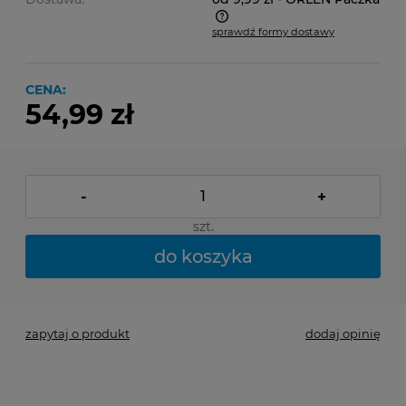
sprawdź formy dostawy
Cena nie zawiera ewentualnych kosztów płatności
CENA:
54,99 zł
-
+
szt.
do koszyka
zapytaj o produkt
dodaj opinię