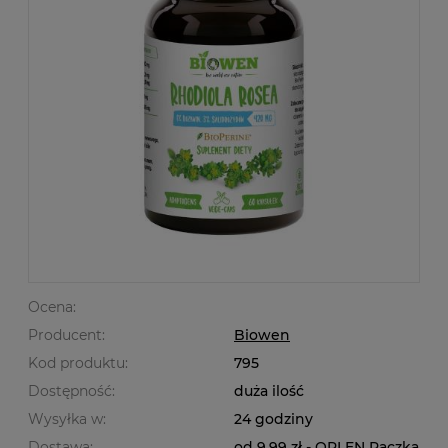
Ocena:
Producent:
Biowen
Kod produktu:
795
Dostępność:
duża ilość
Wysyłka w:
24 godziny
Dostawa:
od 9,99 zł
- ORLEN Paczka