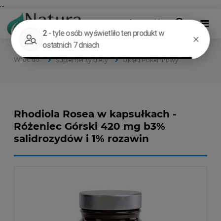
...
Suplementy diety
Układ Pokarmowy
Rhodiola Rosea w kapsułkach -
Różeniec Górski 420 mg b3%
salidrozydów i 1% rozawin