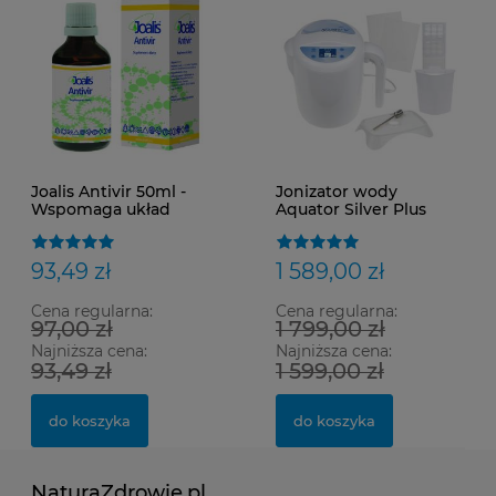
Joalis Antivir 50ml -
Jonizator wody
Wspomaga układ
Aquator Silver Plus
immunologiczny
Najnowszy model
93,49 zł
1 589,00 zł
Cena regularna:
Cena regularna:
97,00 zł
1 799,00 zł
Najniższa cena:
Najniższa cena:
93,49 zł
1 599,00 zł
do koszyka
do koszyka
NaturaZdrowie.pl