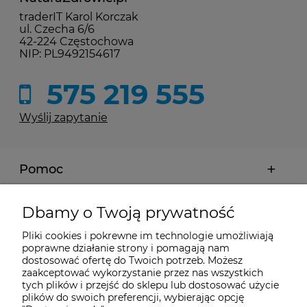
traderIT Karol Korczak
ul. Czecha 6/6
42-224 Częstochowa
NIP: PL9492154617
575 219 555
Wyślij zapytanie
Pomoc
Moje konto
Dbamy o Twoją prywatność
Pliki cookies i pokrewne im technologie umożliwiają
Płatności i dostawa
poprawne działanie strony i pomagają nam
dostosować ofertę do Twoich potrzeb. Możesz
zaakceptować wykorzystanie przez nas wszystkich
tych plików i przejść do sklepu lub dostosować użycie
Informacje
plików do swoich preferencji, wybierając opcję