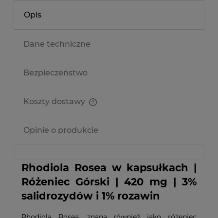
Opis
Dane techniczne
Bezpieczeństwo
Koszty dostawy
Cena nie zawiera ewentualnych kosztów płatności
Opinie o produkcie
Rhodiola Rosea w kapsułkach |
Różeniec Górski | 420 mg | 3%
salidrozydów i 1% rozawin
Rhodiola Rosea, znana również jako różeniec