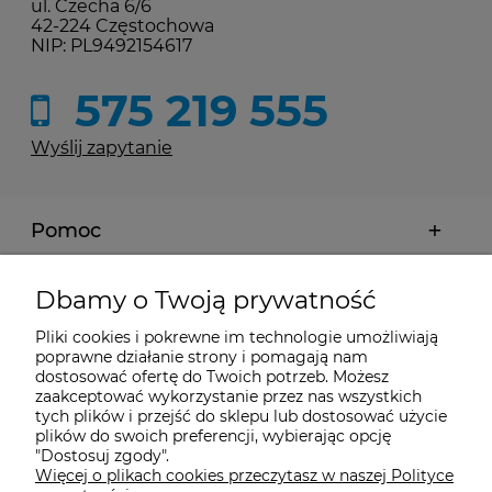
ul. Czecha 6/6
42-224 Częstochowa
NIP: PL9492154617
575 219 555
Wyślij zapytanie
Pomoc
Moje konto
Dbamy o Twoją prywatność
Pliki cookies i pokrewne im technologie umożliwiają
Płatności i dostawa
poprawne działanie strony i pomagają nam
dostosować ofertę do Twoich potrzeb. Możesz
zaakceptować wykorzystanie przez nas wszystkich
tych plików i przejść do sklepu lub dostosować użycie
Informacje
plików do swoich preferencji, wybierając opcję
"Dostosuj zgody".
Więcej o plikach cookies przeczytasz w naszej Polityce
O nas