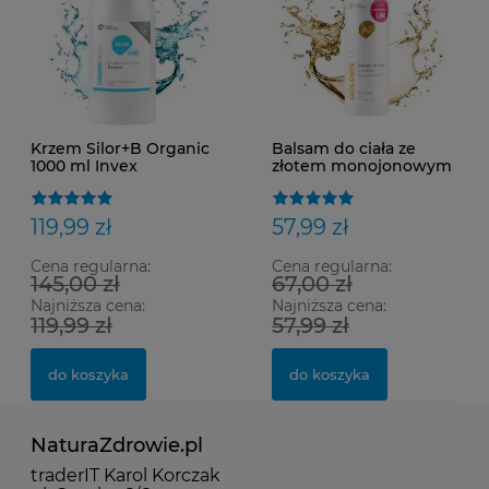
Krzem Silor+B Organic
Balsam do ciała ze
1000 ml Invex
złotem monojonowym
Remedies
Au100 Golden Touch
Invex Remedies 200 ml
119,99 zł
57,99 zł
Cena regularna:
Cena regularna:
145,00 zł
67,00 zł
Najniższa cena:
Najniższa cena:
119,99 zł
57,99 zł
do koszyka
do koszyka
NaturaZdrowie.pl
traderIT Karol Korczak