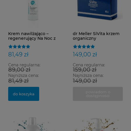
Krem nawilżająco –
dr Meller SiVita krzem
regenerujący Na Noc z
organiczny
krzemem
monojonowym i
kwasem hialuronowym
81,49 zł
149,00 zł
SILOR+B+HA 30 ml
Cena regularna:
Cena regularna:
89,00 zł
159,00 zł
Najniższa cena:
Najniższa cena:
81,49 zł
149,00 zł
powiadom o
do koszyka
dostępności