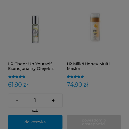
LR Cheer Up Yourself
LR Milk&Honey Multi
Esencjonalny Olejek z
Maska
aplikatorem w kulce
61,90 zł
74,90 zł
-
+
szt.
powiadom o
do koszyka
dostępności