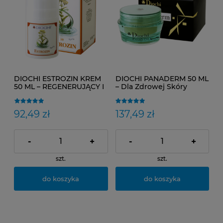
DIOCHI ESTROZIN KREM
DIOCHI PANADERM 50 ML
50 ML – REGENERUJĄCY I
– Dla Zdrowej Skóry
RELAKSUJĄCY KREM DO
MASAŻU
92,49 zł
137,49 zł
-
+
-
+
szt.
szt.
do koszyka
do koszyka