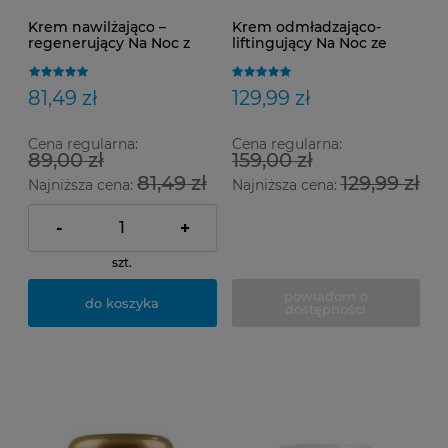
Krem nawilżająco –
Krem odmładzająco-
regenerujący Na Noc z
liftingujący Na Noc ze
krzemem monojonowym
złotem monojonowym
i kwasem hialuronowym
Au100 30 ml / Dostawa 0zł
SILOR+B+HA 30 ml
81,49 zł
129,99 zł
Cena regularna:
Cena regularna:
89,00 zł
159,00 zł
81,49 zł
129,99 zł
Najniższa cena:
Najniższa cena:
-
+
szt.
powiadom o
do koszyka
dostępności