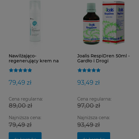
Nawilżająco-
Joalis RespiDren 50ml -
regenerujący krem na
Gardło i Drogi
dzień z krzemem
oddechowe
organicznym i kwasem
hialuronowym
Silor+B+HA 30 ml
79,49 zł
93,49 zł
Cena regularna:
Cena regularna:
89,00 zł
97,00 zł
Najniższa cena:
Najniższa cena:
79,49 zł
93,49 zł