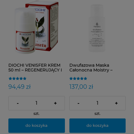
DIOCHI VENISFER KREM
Dwufazowa Maska
50 ml – REGENERUJĄCY I
Całonocna Moistry –
RELAKSUJĄCY KREM DO
Regeneracja, Nawilżenie i
MASAŻU
Wygładzenie Skóry Przez
Noc | Naturalna Kuracja
94,49 zł
137,00 zł
Po Zabiegach i
Retinoidach
-
+
-
+
szt.
szt.
do koszyka
do koszyka