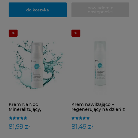
powiadom o
do koszyka
dostępności
Krem Na Noc
Krem nawilżająco –
Mineralizujący,
regenerujący na dzień z
przeciwzmarszczkowy z
krzemem monojonowym
krzemem monojonowym
i kwasem hialuronowym
i miedzią SILOR+B+Cu 30
SILOR+B+HA 30 ml
81,99 zł
81,49 zł
ml