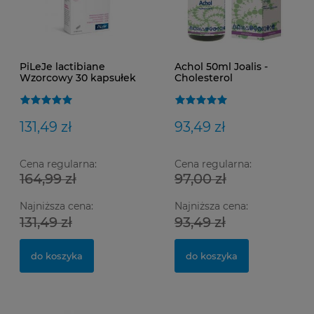
PiLeJe lactibiane
Achol 50ml Joalis -
Wzorcowy 30 kapsułek
Cholesterol
- pomaga regulować
zaburzenia jelitowe
131,49 zł
93,49 zł
Cena regularna:
Cena regularna:
164,99 zł
97,00 zł
Najniższa cena:
Najniższa cena:
Ma
Op
SM
131,49 zł
93,49 zł
do koszyka
do koszyka
0,
15