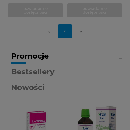
powiadom o
powiadom o
dostępności
dostępności
«
4
»
Promocje
Bestsellery
Nowości