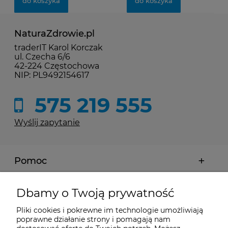
do koszyka
do koszyka
NaturaZdrowie.pl
traderIT Karol Korczak
ul. Czecha 6/6
42-224 Częstochowa
NIP: PL9492154617
575 219 555
Wyślij zapytanie
Pomoc
Moje konto
Dbamy o Twoją prywatność
Pliki cookies i pokrewne im technologie umożliwiają
Płatności i dostawa
poprawne działanie strony i pomagają nam