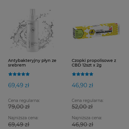
Antybakteryjny płyn ze
Czopki propolisowe z
srebrem
CBD 12szt x 2g
monojonowym -124
ppm Ag124 200 ml
69,49 zł
46,90 zł
Cena regularna:
Cena regularna:
79,00 zł
52,00 zł
Najniższa cena:
Najniższa cena:
Ma
Op
SM
69,49 zł
46,90 zł