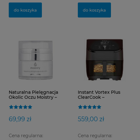
do koszyka
do koszyka
0,
15
Naturalna Pielęgnacja
Instant Vortex Plus
Okolic Oczu Moistry –
ClearCook –
Redukcja Cieni,
frytkownica
Obrzęków i
beztłuszczowa Air Fryer
Zmarszczek |
6w1
Nawilżenie, Jędrność,
69,99 zł
559,00 zł
Antyoksydacja
Cena regularna:
Cena regularna: