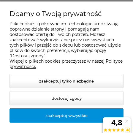
Moje konto
Dbamy o Twoją prywatność
Pliki cookies i pokrewne im technologie umożliwiają
Płatności i dostawa
poprawne działanie strony i pomagają nam
dostosować ofertę do Twoich potrzeb. Możesz
zaakceptować wykorzystanie przez nas wszystkich
tych plików i przejść do sklepu lub dostosować użycie
Informacje
plików do swoich preferencji, wybierając opcję
"Dostosuj zgody".
Więcej o plikach cookies przeczytasz w naszej Polityce
O nas
prywatności.
zaakceptuj tylko niezbędne
dostosuj zgody
zaakceptuj wszystkie
© 2026 naturazdrowie.pl. Wszelkie prawa zastrzeżone.
Styl graficzny ShopGadget.pl
Sklep internetowy