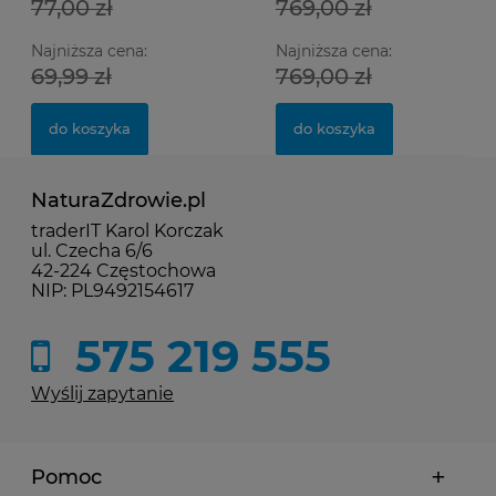
77,00 zł
769,00 zł
Najniższa cena:
Najniższa cena:
69,99 zł
769,00 zł
do koszyka
do koszyka
NaturaZdrowie.pl
traderIT Karol Korczak
ul. Czecha 6/6
42-224 Częstochowa
NIP: PL9492154617
575 219 555
Wyślij zapytanie
Pomoc