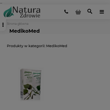
...
Strona główna
MedikoMed
MedikoMed