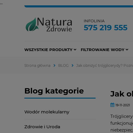
...
INFOLINIA
575 219 555
WSZYSTKIE PRODUKTY
FILTROWANIE WODY
Strona główna
BLOG
Jak obniżyć trójglicerydy? Poz
Blog kategorie
Jak o
19-11-2021
Wodór molekularny
Trójglicer
funkcjonuj
Zdrowie i Uroda
niebezpiec