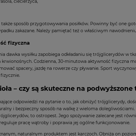
fasola, ciecierzyca,
 także sposób przygotowywania posiłków. Powinny być one got
padku zakazane. Należy pamiętać też o właściwym nawodnieniu 
ść fizyczna
a dawka wysiłku zapobiega odkładaniu się trójglicerydów w tka
 krwionośnych. Codzienna, 30-minutowa aktywność fizyczna mo
ować spacery, jazdę na rowerze czy pływanie. Sport wyczynow
izycznie.
 zioła – czy są skuteczne na podwyższone 
ające odpowiedzi na pytanie o to, jak obniżyć trójglicerydy, doś
turalny i bezpieczny sposób na walkę z wieloma dolegliwościami
ójglicerydów, to ostropest. Jego spożywanie zalecane jest rów
reguluje pracę wątroby i poprawia jej ogólne funkcjonowanie.
nanym, naturalnym produktem jest karczoch. Obniża on poziom 