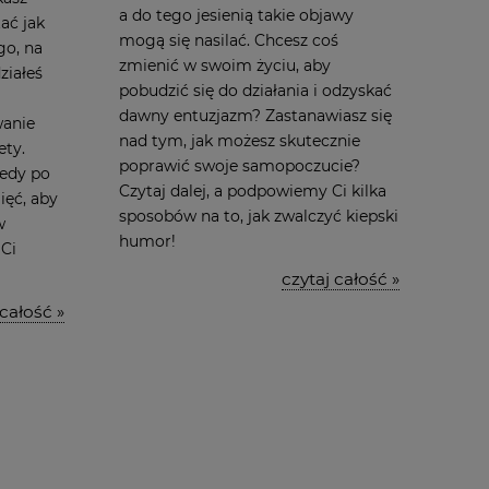
a do tego jesienią takie objawy
ać jak
mogą się nasilać. Chcesz coś
go, na
zmienić w swoim życiu, aby
ziałeś
pobudzić się do działania i odzyskać
dawny entuzjazm? Zastanawiasz się
wanie
nad tym, jak możesz skutecznie
ety.
poprawić swoje samopoczucie?
iedy po
Czytaj dalej, a podpowiemy Ci kilka
ięć, aby
sposobów na to, jak zwalczyć kiepski
w
humor!
 Ci
czytaj całość »
 całość »