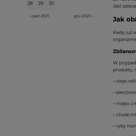
28
29
30
Jest zalec
« paź 2021
gru 2021 »
Jak ob
Kiedy już 
organizmie
Zbilanso
W przypad
produkty, 
– oleje roś
– pieczywo
– mięso z 
– chude ml
– ryby mors