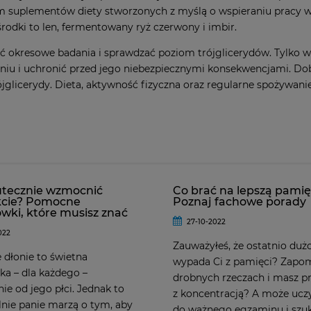
m suplementów diety stworzonych z myślą o wspieraniu pracy wą
środki to len, fermentowany ryż czerwony i imbir.
ć okresowe badania i sprawdzać poziom trójglicerydów. Tylko 
iu i uchronić przed jego niebezpiecznymi konsekwencjami. Dobr
ójglicerydy. Dieta, aktywność fizyczna oraz regularne spożywa
utecznie wzmocnić
Co brać na lepszą pami
cie? Pomocne
Poznaj fachowe porady
wki, które musisz znać
27-10-2022
022
Zauważyłeś, że ostatnio duż
 dłonie to świetna
wypada Ci z pamięci? Zapo
ka – dla każdego –
drobnych rzeczach i masz 
nie od jego płci. Jednak to
z koncentracją? A może uczy
lnie panie marzą o tym, aby
do ważnego egzaminu i szu