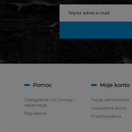
Pomoc
Moje konto
Odstąpienie od Umowy i
Twoje zamówienia
reklamacje
Ustawienia konta
Regulamin
Przechowalnia