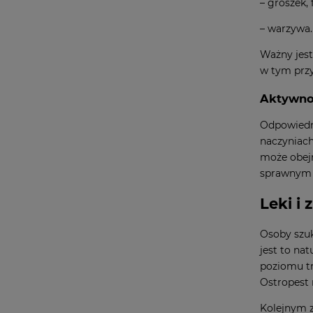
– groszek, 
– warzywa.
Ważny jest
w tym przy
Aktywno
Odpowiedni
naczyniach
może obejm
sprawnym f
Leki i
Osoby szuk
jest to na
poziomu tr
Ostropest 
Kolejnym z