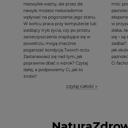
niezwykle ważny, ale przez złe
móc poc
nawyki możesz nieświadomie
paznokc
wpływać na pogorszenie jego stanu.
ekspono
W końcu praca przy komputerze lub
w przypa
siedzący tryb życia, czy po prostu
słaba, 
zanieczyszczenia znajdujące się w
się – są
powietrzu, mogą znacznie
zadbać! 
pogarszać kondycję Twoich oczu.
jak sku
Zastanawiasz się nad tym, jak
paznokci
poprawnie dbać o wzrok? Czytaj
Ci fach
dalej, a podpowiemy Ci, jak to
zrobić!
czytaj całość »
NaturaZdrow