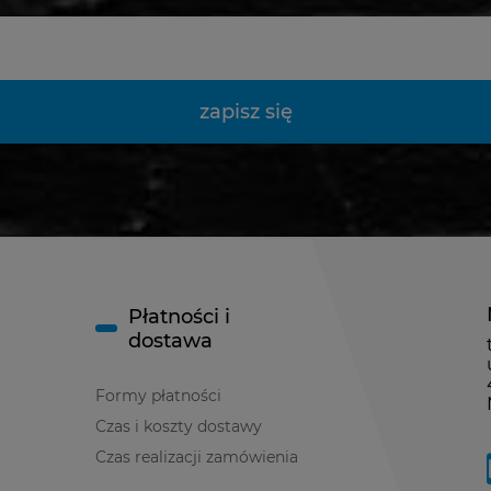
zapisz się
Płatności i
dostawa
Formy płatności
Czas i koszty dostawy
Czas realizacji zamówienia