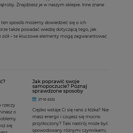
troby. Znajdziesz je w naszym sklepie. Inne znane
w ten sposób możemy dowiedzieć się o ich
ze także posiadać wiedzę dotyczącą tego, jak
nie ziół – te kluczowe elementy mogą zagwarantować
ęć?
Jak poprawić swoje
samopoczucie? Poznaj
sprawdzone sposoby
27-10-2022
o rzeczy
Ciężko wstaje Ci się rano z łóżka? Nie
minasz o
masz energii i czujesz się mocno
problemy
przytłoczony? Taki nastrój może być
sz się
spowodowany różnymi czynnikami,
kasz