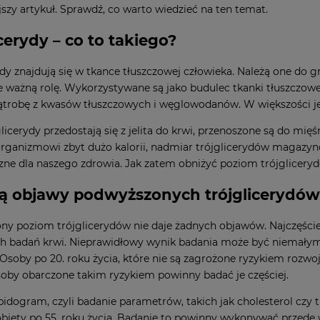
ejszy artykuł. Sprawdź, co warto wiedzieć na ten temat.
cerydy – co to takiego?
ydy znajdują się w tkance tłuszczowej człowieka. Należą one do g
 ważną rolę. Wykorzystywane są jako budulec tkanki tłuszczowe
ątrobę z kwasów tłuszczowych i węglowodanów. W większości j
glicerydy przedostają się z jelita do krwi, przenoszone są do mię
ganizmowi zbyt dużo kalorii, nadmiar trójglicerydów magazynow
zne dla naszego zdrowia. Jak zatem obniżyć poziom trójglicery
są objawy podwyższonych trójglicerydó
ny poziom trójglicerydów nie daje żadnych objawów. Najczęśc
ch badań krwi. Nieprawidłowy wynik badania może być niemały
Osoby po 20. roku życia, które nie są zagrożone ryzykiem rozw
Osoby obarczone takim ryzykiem powinny badać je częściej.
ipidogram, czyli badanie parametrów, takich jak cholesterol czy
kobiety po 55. roku życia. Badanie to powinny wykonywać przede 