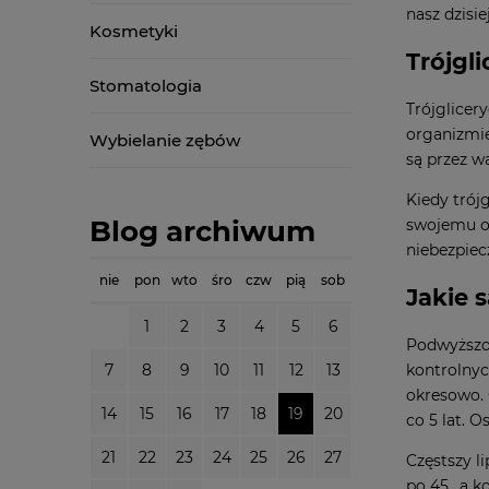
nasz dzisi
Kosmetyki
Trójgli
Stomatologia
Trójglicer
organizmie
Wybielanie zębów
są przez w
Kiedy trój
Blog archiwum
swojemu or
niebezpiec
nie
pon
wto
śro
czw
pią
sob
Jakie 
1
2
3
4
5
6
Podwyższo
kontrolny
7
8
9
10
11
12
13
okresowo. 
14
15
16
17
18
19
20
co 5 lat. 
21
22
23
24
25
26
27
Częstszy l
po 45., a 