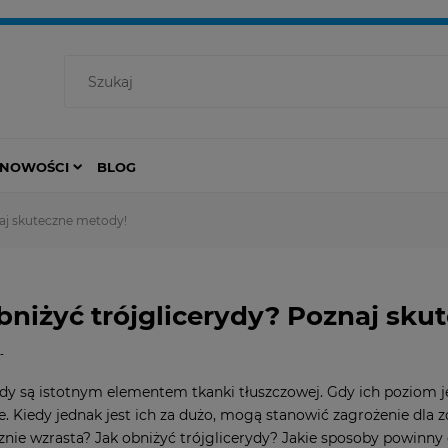
NOWOŚCI
BLOG
naj skuteczne metody!
bniżyć trójglicerydy? Poznaj sku
-
ydy są istotnym elementem tkanki tłuszczowej. Gdy ich poziom j
e. Kiedy jednak jest ich za dużo, mogą stanowić zagrożenie dla 
znie wzrasta? Jak obniżyć trójglicerydy? Jakie sposoby powinny 