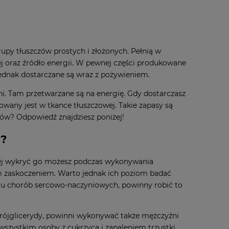
rupy tłuszczów prostych i złożonych. Pełnią w
j oraz źródło energii. W pewnej części produkowane
ednak dostarczane są wraz z pożywieniem.
śni. Tam przetwarzane są na energię. Gdy dostarczasz
any jest w tkance tłuszczowej. Takie zapasy są
dów? Odpowiedź znajdziesz poniżej!
w?
iej wykryć go możesz podczas wykonywania
m zaskoczeniem. Warto jednak ich poziom badać
oju chorób sercowo-naczyniowych, powinny robić to
 trójglicerydy, powinni wykonywać także mężczyźni
wszystkim osoby z cukrzycą i zapaleniem trzustki.