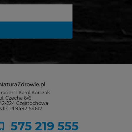
NaturaZdrowie.pl
traderIT Karol Korczak
ul. Czecha 6/6
42-224 Częstochowa
NIP: PL9492154617
575 219 555