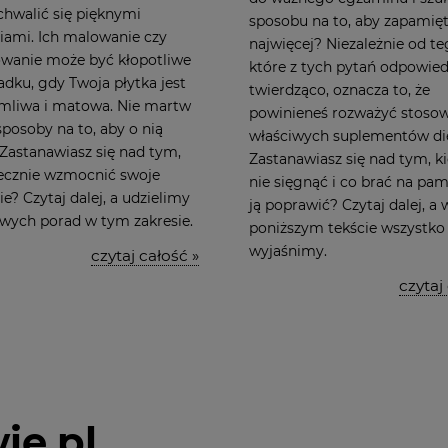
hwalić się pięknymi
sposobu na to, aby zapamięt
iami. Ich malowanie czy
najwięcej? Niezależnie od te
wanie może być kłopotliwe
które z tych pytań odpowied
dku, gdy Twoja płytka jest
twierdząco, oznacza to, że
łamliwa i matowa. Nie martw
powinieneś rozważyć stoso
 sposoby na to, aby o nią
właściwych suplementów di
Zastanawiasz się nad tym,
Zastanawiasz się nad tym, k
tecznie wzmocnić swoje
nie sięgnąć i co brać na pam
e? Czytaj dalej, a udzielimy
ją poprawić? Czytaj dalej, a 
owych porad w tym zakresie.
poniższym tekście wszystko
wyjaśnimy.
czytaj całość »
czytaj
ie.pl