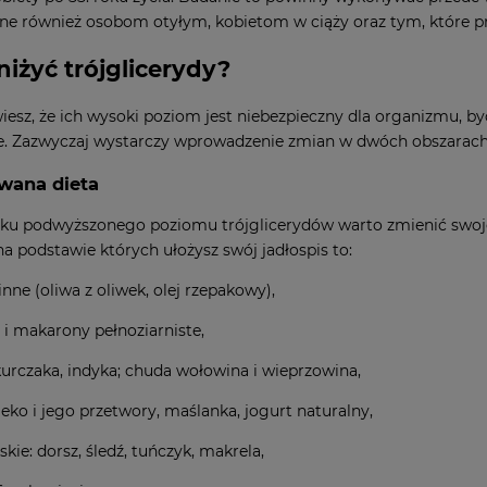
ane również osobom otyłym, kobietom w ciąży oraz tym, które p
niżyć trójglicerydy?
wiesz, że ich wysoki poziom jest niebezpieczny dla organizmu, by
. Zazwyczaj wystarczy wprowadzenie zmian w dwóch obszarach, t
wana dieta
ku podwyższonego poziomu trójglicerydów warto zmienić swoj
na podstawie których ułożysz swój jadłospis to:
linne (oliwa z oliwek, olej rzepakowy),
 i makarony pełnoziarniste,
kurczaka, indyka; chuda wołowina i wieprzowina,
eko i jego przetwory, maślanka, jogurt naturalny,
kie: dorsz, śledź, tuńczyk, makrela,