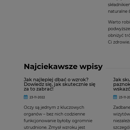
składnikie
naturalne 
Warto robi
podwyższen
obniżyć tr
Ci zdrowie.
Najciekawsze wpisy
Jak najlepiej dbać o wzrok?
Jak sk
Dowiedz się, jak skutecznie się
paznok
za to zabrać!
wskazó
23-11-2022
23-11-2
Oczy są jednym z kluczowych
Zadbane
organów – bez nich codzienne
wizytów
funkcjonowanie byłoby ogromnie
niezależ
utrudnione. Zmysł wzroku jest
szczegó