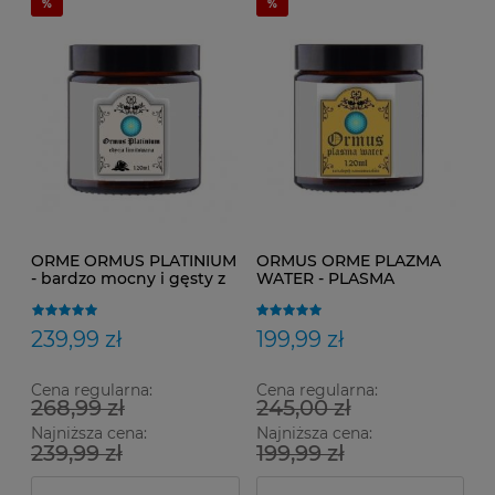
ORME ORMUS PLATINIUM
ORMUS ORME PLAZMA
- bardzo mocny i gęsty z
WATER - PLASMA
dodatkiem prawdziwego
NANOWODA ORME 120
złota 120 ml
ml
239,99 zł
199,99 zł
Cena regularna:
Cena regularna:
268,99 zł
245,00 zł
Najniższa cena:
Najniższa cena:
239,99 zł
199,99 zł