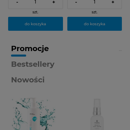
-
+
-
+
szt.
szt.
do koszyka
do koszyka
Promocje
Bestsellery
Nowości