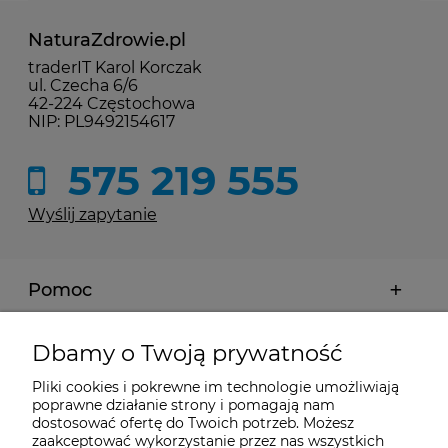
NaturaZdrowie.pl
traderIT Karol Korczak
ul. Czecha 6/6
42-224 Częstochowa
NIP: PL9492154617
575 219 555
Wyślij zapytanie
Pomoc
Moje konto
Dbamy o Twoją prywatność
Pliki cookies i pokrewne im technologie umożliwiają
Płatności i dostawa
poprawne działanie strony i pomagają nam
dostosować ofertę do Twoich potrzeb. Możesz
zaakceptować wykorzystanie przez nas wszystkich