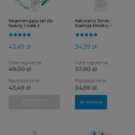
Regenerujący żel do
Naturalny Tonik-
twarzy i ciała z
Esencja Moistry –
krzemem organicznym
Kojące Nawilżenie i
i borem Silor+B 200 ml
Ochrona Bariery
Skórnej | Zielona
Herbata, Niacynamid,
43,49 zł
34,59 zł
Kwas Hialuronowy | Do
Każdego Typu Cery
Cena regularna:
Cena regularna:
49,00 zł
37,00 zł
Najniższa cena:
Najniższa cena:
Ma
Op
SM
43,49 zł
34,59 zł
powiadom o
do koszyka
dostępności
0,
15