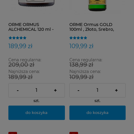
ORME ORMUS
ORME Ormus GOLD
ALCHEMICAL 120 ml -
100ml , Złoto, Srebro,
receptura ze starych
Platyna, Rod, Chrom,
ksiąg
Zawiesina 90%
189,99 zł
109,99 zł
Cena regularna:
Cena regularna:
209,00 zł
138,99 zł
Najniższa cena:
Najniższa cena:
189,99 zł
109,99 zł
-
+
-
+
szt.
szt.
do koszyka
do koszyka