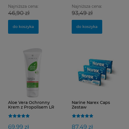
Najniższa cena:
Najniższa cena:
Ma
Op
SM
46,90 zł
93,49 zł
do koszyka
do koszyka
0,
15
Aloe Vera Ochronny
Narine Narex Caps
Krem z Propolisem LR
Zestaw
Dwutygodniowy –
Probiotyk dla
Zdrowych Jelit i
Wzmocnienia
69,99 zł
87,49 zł