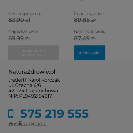
Odporności
Cena regularna:
Cena regularna:
83,90 zł
89,85 zł
Najniższa cena:
Najniższa cena:
69,99 zł
87,49 zł
powiadom o
do koszyka
dostępności
NaturaZdrowie.pl
traderIT Karol Korczak
ul. Czecha 6/6
42-224 Częstochowa
NIP: PL9492154617
575 219 555
Wyślij zapytanie