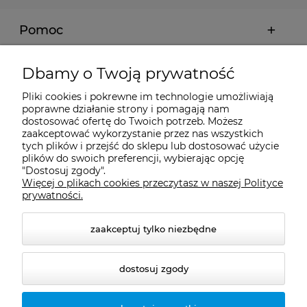
Pomoc
Moje konto
Dbamy o Twoją prywatność
Pliki cookies i pokrewne im technologie umożliwiają
Płatności i dostawa
poprawne działanie strony i pomagają nam
dostosować ofertę do Twoich potrzeb. Możesz
zaakceptować wykorzystanie przez nas wszystkich
Informacje
tych plików i przejść do sklepu lub dostosować użycie
plików do swoich preferencji, wybierając opcję
"Dostosuj zgody".
Więcej o plikach cookies przeczytasz w naszej Polityce
O nas
prywatności.
zaakceptuj tylko niezbędne
dostosuj zgody