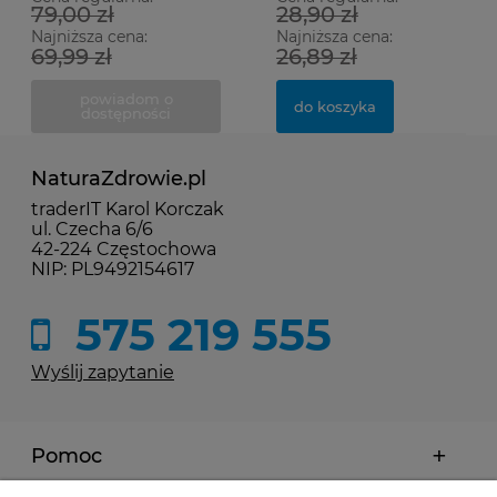
79,00 zł
28,90 zł
Najniższa cena:
Najniższa cena:
69,99 zł
26,89 zł
powiadom o
do koszyka
dostępności
NaturaZdrowie.pl
traderIT Karol Korczak
ul. Czecha 6/6
42-224 Częstochowa
NIP: PL9492154617
575 219 555
Wyślij zapytanie
Pomoc