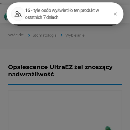
...
Stomatologia
Wybielanie
Opalescence UltraEZ żel znoszący
nadwrażliwość