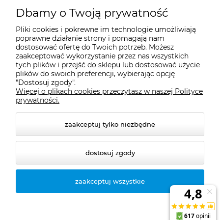
Moje konto
Dbamy o Twoją prywatność
Pliki cookies i pokrewne im technologie umożliwiają
Płatności i dostawa
poprawne działanie strony i pomagają nam
dostosować ofertę do Twoich potrzeb. Możesz
zaakceptować wykorzystanie przez nas wszystkich
tych plików i przejść do sklepu lub dostosować użycie
Informacje
plików do swoich preferencji, wybierając opcję
"Dostosuj zgody".
Więcej o plikach cookies przeczytasz w naszej Polityce
O nas
prywatności.
zaakceptuj tylko niezbędne
dostosuj zgody
zaakceptuj wszystkie
© 2026 naturazdrowie.pl. Wszelkie prawa zastrzeżone.
Styl graficzny ShopGadget.pl
Sklep internetowy
Shoper.pl
Sklep internetowy Shoper.pl