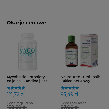
Okazje cenowe
Mycobiotic – probiotyk
NeuroDren 50ml Joalis
na jelita i Candida | 100
- układ nerwowy
g
121,72 zł
93,49 zł
Cena regularna:
Cena regularna:
138,89 zł
97,00 zł