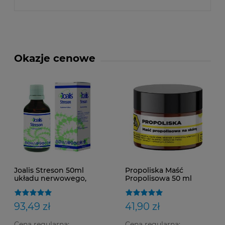
Okazje cenowe
Joalis Streson 50ml
Propoliska Maść
układu nerwowego,
Propolisowa 50 ml
psychika, zmniejszeniw
uczucia zmęczenia i
znużenia
93,49 zł
41,90 zł
Cena regularna:
Cena regularna: