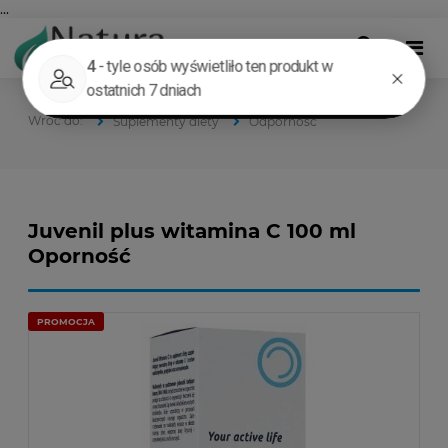
...
Suplementy diety
Odporność
Juvenil plus witamina C 100 ml
Oporność
PROMOCJA