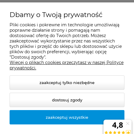
Moje konto
Dbamy o Twoją prywatność
Pliki cookies i pokrewne im technologie umożliwiają
Płatności i dostawa
poprawne działanie strony i pomagają nam
dostosować ofertę do Twoich potrzeb. Możesz
zaakceptować wykorzystanie przez nas wszystkich
tych plików i przejść do sklepu lub dostosować użycie
Informacje
plików do swoich preferencji, wybierając opcję
"Dostosuj zgody".
Więcej o plikach cookies przeczytasz w naszej Polityce
O nas
prywatności.
zaakceptuj tylko niezbędne
dostosuj zgody
zaakceptuj wszystkie
© 2026 naturazdrowie.pl. Wszelkie prawa zastrzeżone.
Styl graficzny ShopGadget.pl
Sklep internetowy