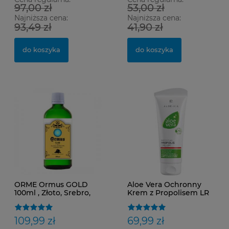
97,00 zł
53,00 zł
Najniższa cena:
Najniższa cena:
93,49 zł
41,90 zł
do koszyka
do koszyka
ORME Ormus GOLD
Aloe Vera Ochronny
100ml , Złoto, Srebro,
Krem z Propolisem LR
Platyna, Rod, Chrom,
Zawiesina 90%
109,99 zł
69,99 zł