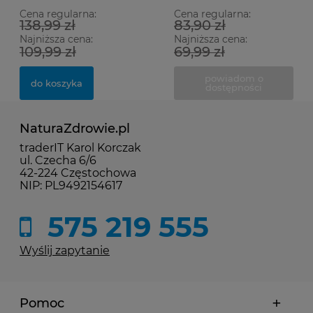
Cena regularna:
Cena regularna:
138,99 zł
83,90 zł
Najniższa cena:
Najniższa cena:
109,99 zł
69,99 zł
powiadom o
do koszyka
dostępności
NaturaZdrowie.pl
traderIT Karol Korczak
ul. Czecha 6/6
42-224 Częstochowa
NIP: PL9492154617
575 219 555
Wyślij zapytanie
Pomoc