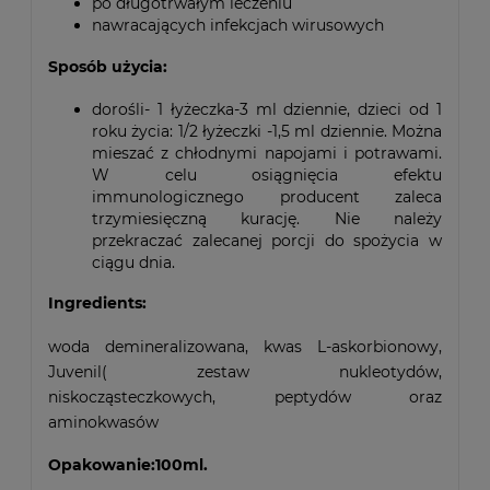
po długotrwałym leczeniu
nawracających infekcjach wirusowych
Sposób użycia:
dorośli- 1 łyżeczka-3 ml dziennie, dzieci od 1
roku życia: 1/2 łyżeczki -1,5 ml dziennie. Można
mieszać z chłodnymi napojami i potrawami.
W celu osiągnięcia efektu
immunologicznego producent zaleca
trzymiesięczną kurację. Nie należy
przekraczać zalecanej porcji do spożycia w
ciągu dnia.
Ingredients:
woda demineralizowana, kwas L-askorbionowy,
Juvenil( zestaw nukleotydów,
niskocząsteczkowych, peptydów oraz
aminokwasów
Opakowanie:100ml.