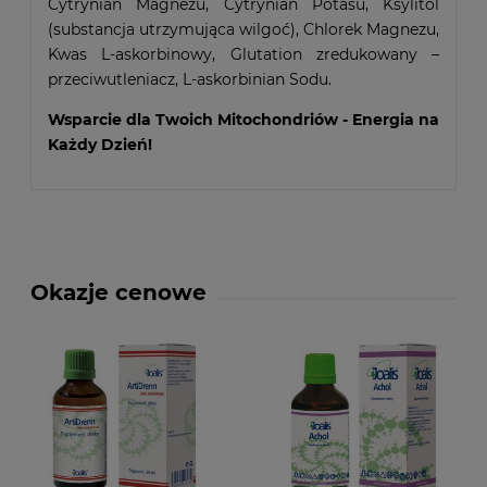
Cytrynian Magnezu, Cytrynian Potasu, Ksylitol
(substancja utrzymująca wilgoć), Chlorek Magnezu,
Kwas L-askorbinowy, Glutation zredukowany –
przeciwutleniacz, L-askorbinian Sodu.
Wsparcie dla Twoich Mitochondriów - Energia na
Każdy Dzień!
Okazje cenowe