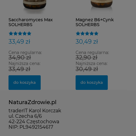
Saccharomyces Max
Magnez B6+Cynk
SOLHERBS
SOLHERBS
33,49 zł
30,49 zł
Cena regularna:
Cena regularna:
34,90 zł
32,90 zł
Najniższa cena:
Najniższa cena:
33,49 zł
30,49 zł
do koszyka
do koszyka
NaturaZdrowie.pl
traderIT Karol Korczak
ul. Czecha 6/6
42-224 Częstochowa
NIP: PL9492154617