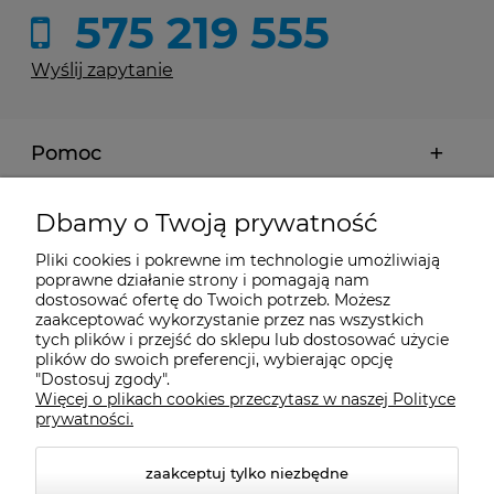
575 219 555
Wyślij zapytanie
Pomoc
Moje konto
Dbamy o Twoją prywatność
Pliki cookies i pokrewne im technologie umożliwiają
Płatności i dostawa
poprawne działanie strony i pomagają nam
dostosować ofertę do Twoich potrzeb. Możesz
zaakceptować wykorzystanie przez nas wszystkich
Informacje
tych plików i przejść do sklepu lub dostosować użycie
plików do swoich preferencji, wybierając opcję
"Dostosuj zgody".
Więcej o plikach cookies przeczytasz w naszej Polityce
O nas
prywatności.
zaakceptuj tylko niezbędne