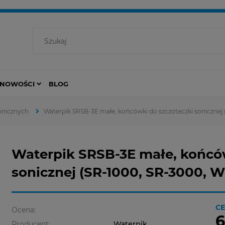
NOWOŚCI
BLOG
onicznych
Waterpik SRSB-3E małe, końcówki do szczoteczki sonicznej
Waterpik SRSB-3E małe, końców
sonicznej (SR-1000, SR-3000, 
CE
Ocena:
6
Producent:
Waterpik