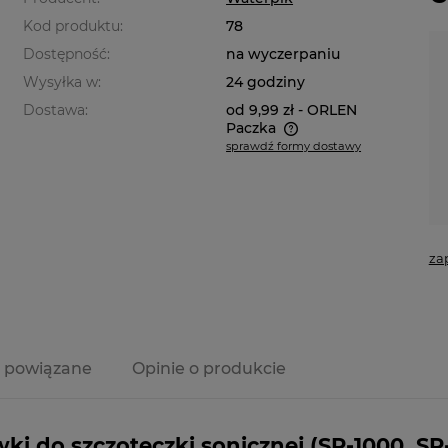
Kod produktu:
78
Dostępność:
na wyczerpaniu
Wysyłka w:
24 godziny
Dostawa:
od 9,99 zł
- ORLEN
Paczka
sprawdź formy dostawy
Cena nie zawiera ewentualnych
kosztów płatności
za
 powiązane
Opinie o produkcie
a ewentualnych
i
ki do szczoteczki sonicznej (SR-1000, S