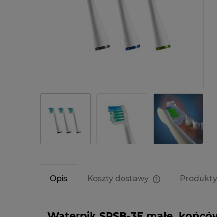
Opis
Koszty dostawy
Produkty
Cena nie zawier
kosztów płatnośc
Waterpik SRSB-3E małe, końców