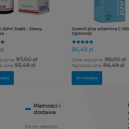
 50ml Joalis - Stawy,
Juvenil plus witamina C 100
ka
Oporność
zł
86,49 zł
97,00 zł
99,00 zł
gularna:
Cena regularna:
93,49 zł
86,49 zł
a cena:
Najniższa cena:
szyka
do koszyka
Płatności i
dostawa
Formy płatności