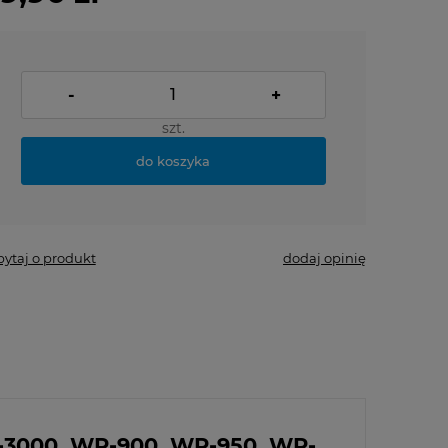
-
+
szt.
do koszyka
pytaj o produkt
dodaj opinię
R-3000, WP-900, WP-950, WP-