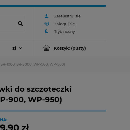
Zarejestruj się
Zaloguj się
Koszyk:
(pusty)
 (SR-1000, SR-3000, WP-900, WP-950)
ki do szczoteczki
WP-900, WP-950)
NA:
9,90 zł