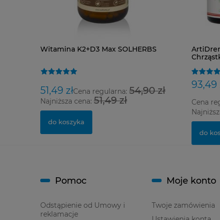
Witamina K2+D3 Max SOLHERBS
ArtiDren
Chrząst
93,49 
51,49 zł
54,90 zł
Cena regularna:
51,49 zł
Najniższa cena:
Cena re
Najniższ
do koszyka
do ko
Pomoc
Moje konto
Odstąpienie od Umowy i
Twoje zamówienia
reklamacje
Ustawienia konta