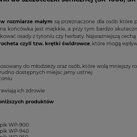
 w rozmiarze małym
są przeznaczone dla osób które p
nana końcówka jest miękkie, a przy tym bardzo skutec
ować osady z tytoniu czy herbaty. Najważniejszą cechą
rocheta czyli tzw. krętki świdrowce
, które mogą wpły
tosowany do młodzieży oraz osób, które wolą mniejszy r
 trudno dostępnych miejsc jamy ustnej
toniu
rawiają ich zdrowie
oniższych produktów
erpik WP-900
erpik WP-940