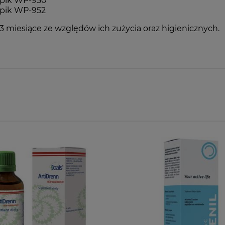
rpik WP-950
rpik WP-952
3 miesiące ze względów ich zużycia oraz higienicznych.